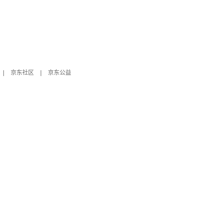
|
京东社区
|
京东公益