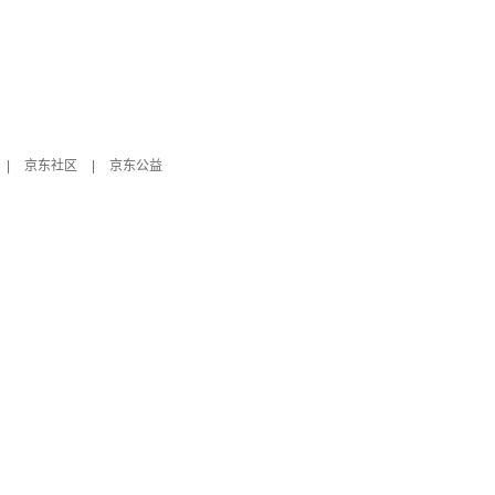
|
京东社区
|
京东公益