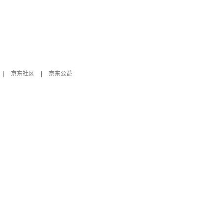
|
京东社区
|
京东公益