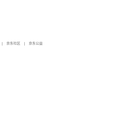
|
京东社区
|
京东公益