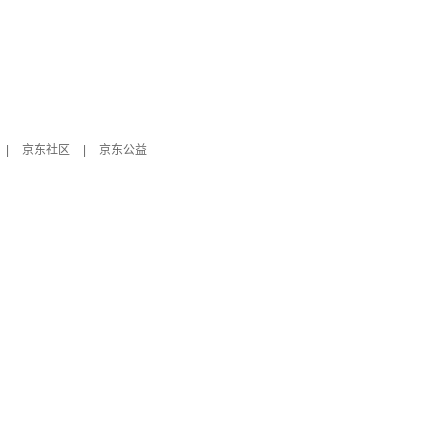
|
京东社区
|
京东公益