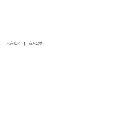
|
京东社区
|
京东公益