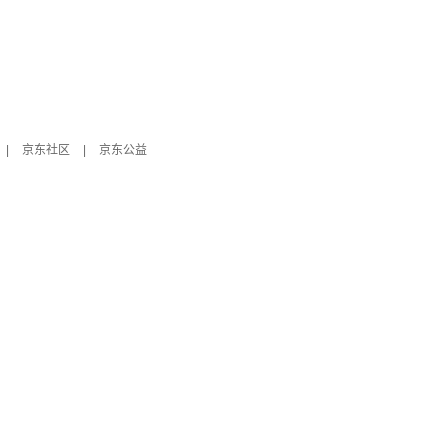
|
京东社区
|
京东公益