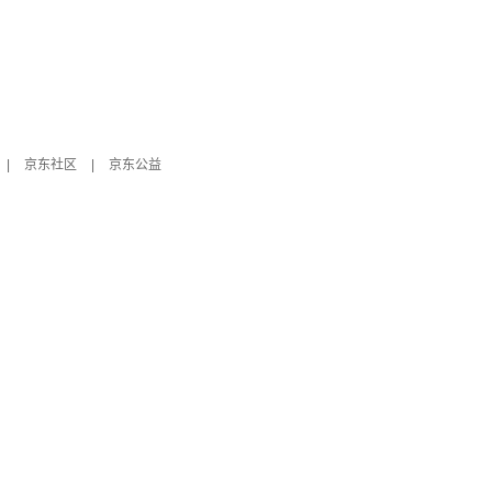
|
京东社区
|
京东公益