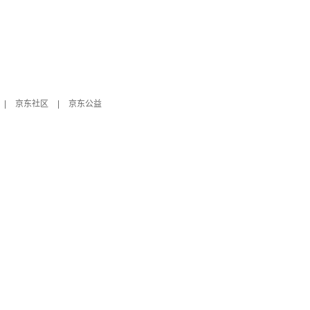
|
京东社区
|
京东公益