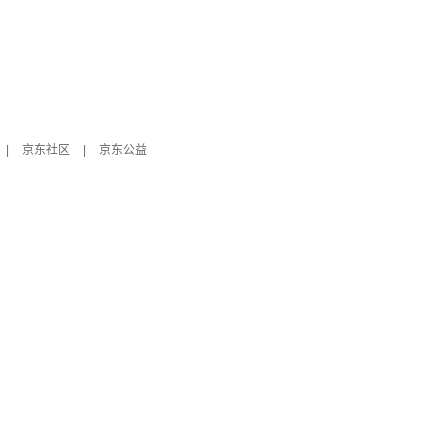
|
京东社区
|
京东公益