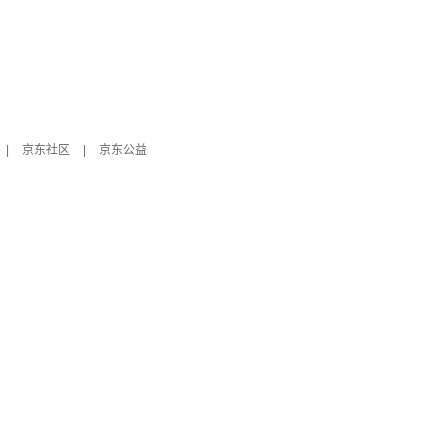
|
京东社区
|
京东公益