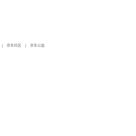
|
京东社区
|
京东公益