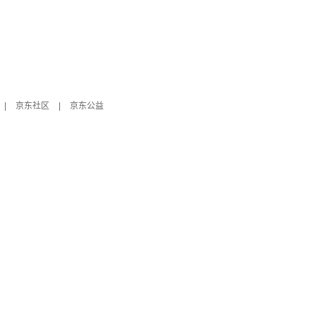
|
京东社区
|
京东公益