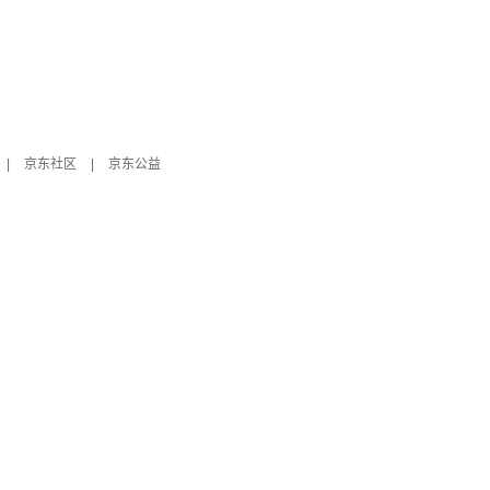
|
京东社区
|
京东公益