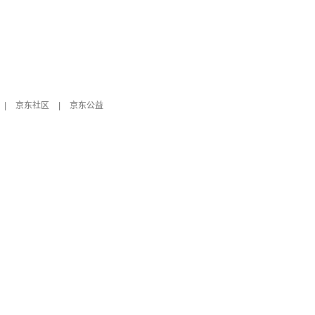
|
京东社区
|
京东公益