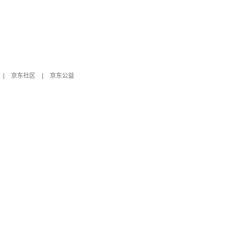
|
京东社区
|
京东公益