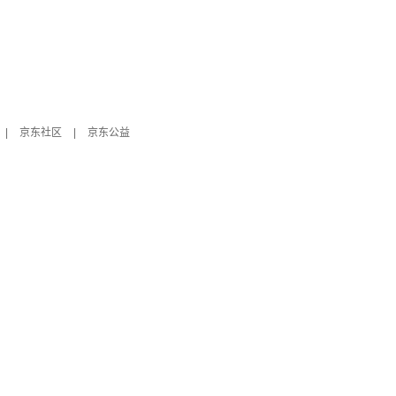
|
京东社区
|
京东公益