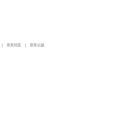
|
京东社区
|
京东公益