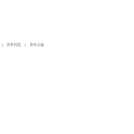
|
京东社区
|
京东公益