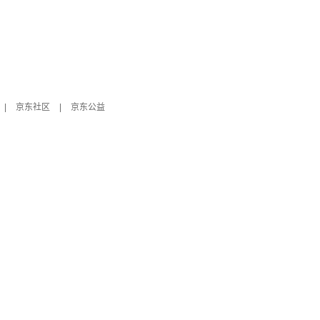
|
京东社区
|
京东公益