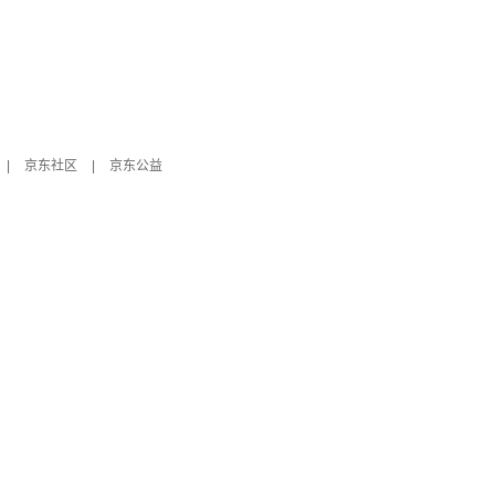
|
京东社区
|
京东公益