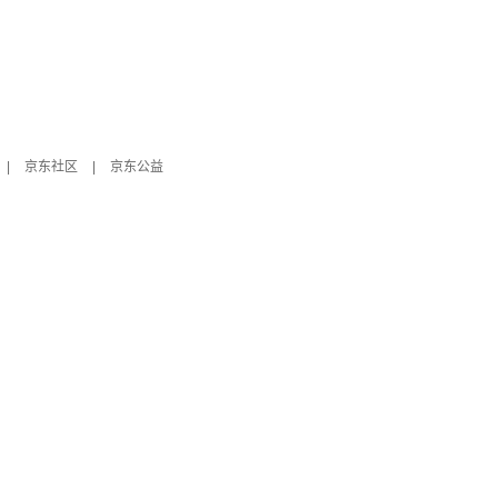
|
京东社区
|
京东公益