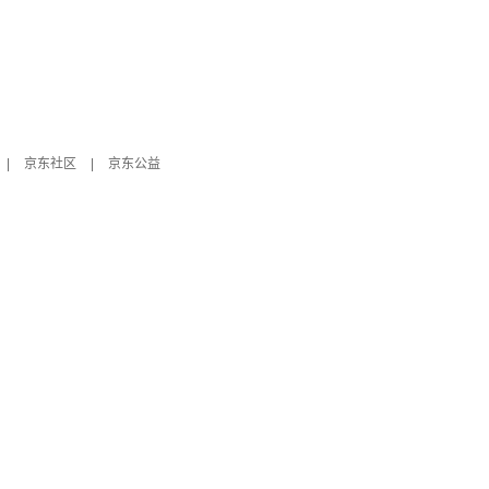
|
京东社区
|
京东公益