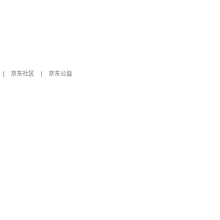
|
京东社区
|
京东公益