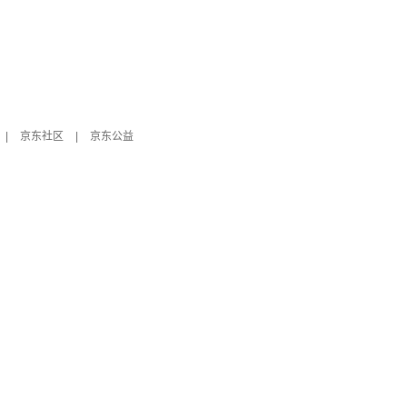
|
京东社区
|
京东公益