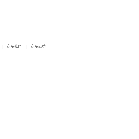
|
京东社区
|
京东公益