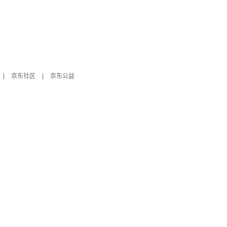
|
京东社区
|
京东公益