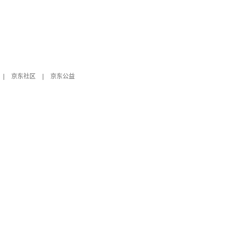
|
京东社区
|
京东公益