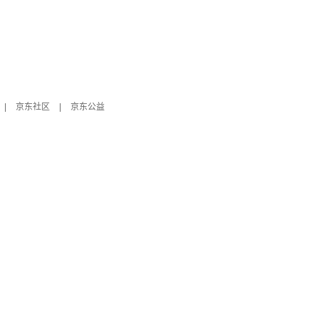
|
京东社区
|
京东公益