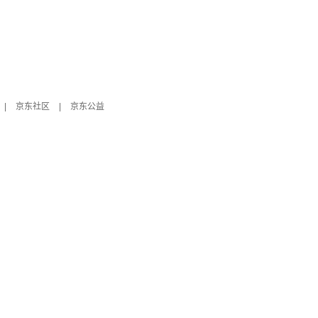
|
京东社区
|
京东公益