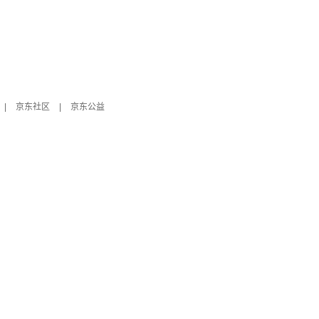
|
京东社区
|
京东公益