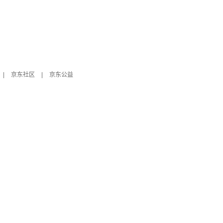
|
京东社区
|
京东公益