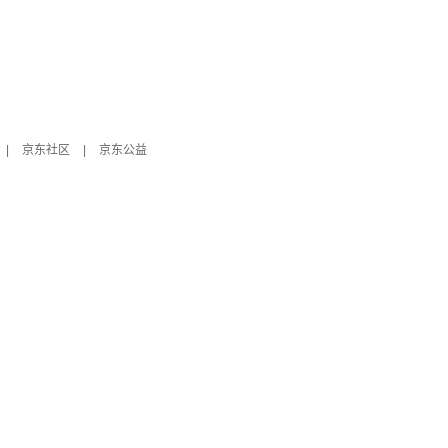
|
京东社区
|
京东公益