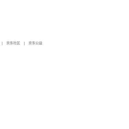
|
京东社区
|
京东公益