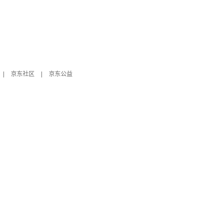
|
京东社区
|
京东公益