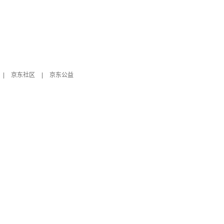
|
京东社区
|
京东公益