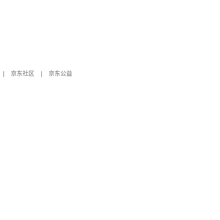
|
京东社区
|
京东公益