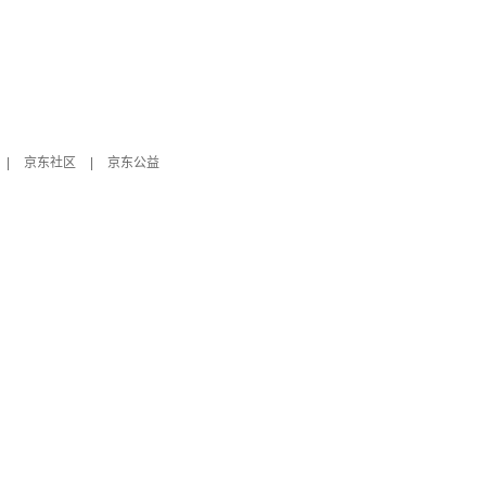
|
京东社区
|
京东公益