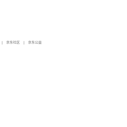
|
京东社区
|
京东公益