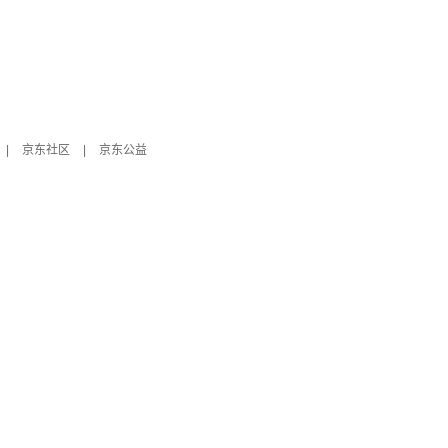
|
京东社区
|
京东公益