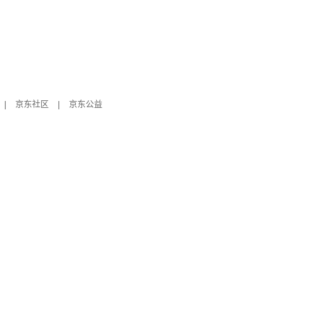
|
京东社区
|
京东公益