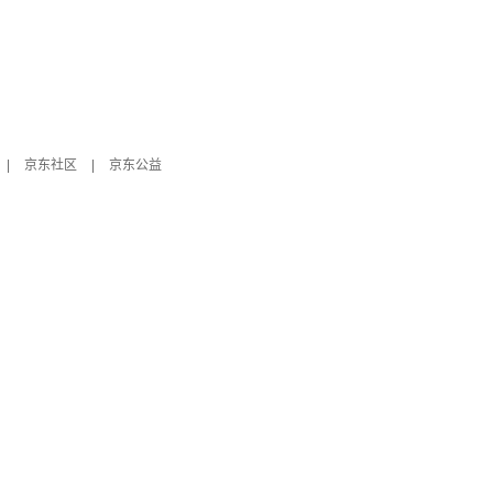
|
京东社区
|
京东公益