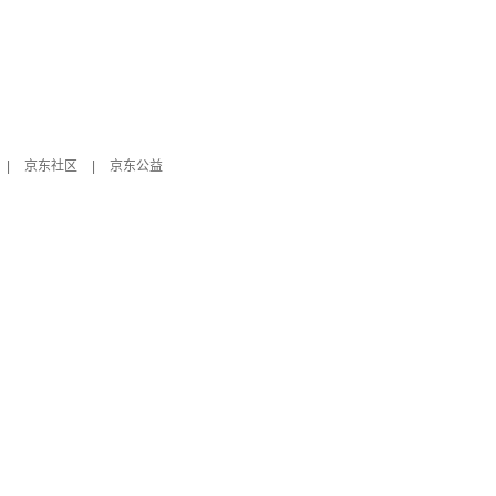
|
京东社区
|
京东公益