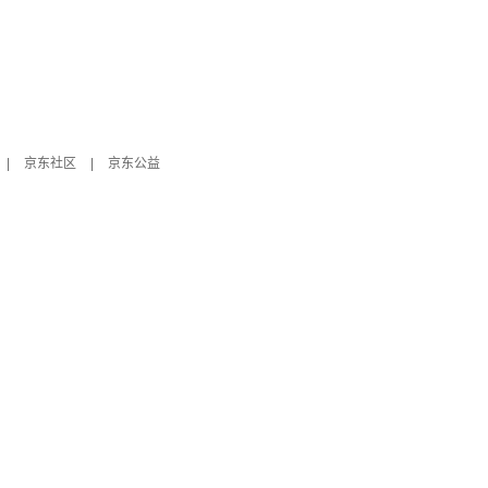
|
京东社区
|
京东公益