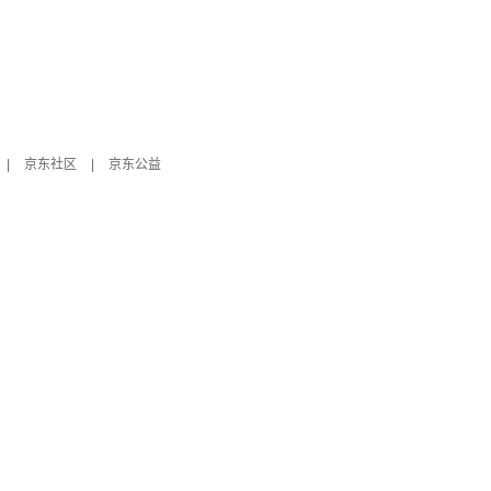
|
京东社区
|
京东公益