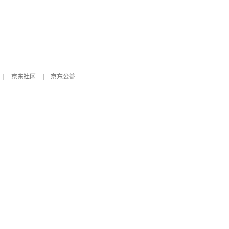
|
京东社区
|
京东公益