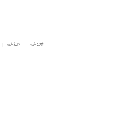
|
京东社区
|
京东公益