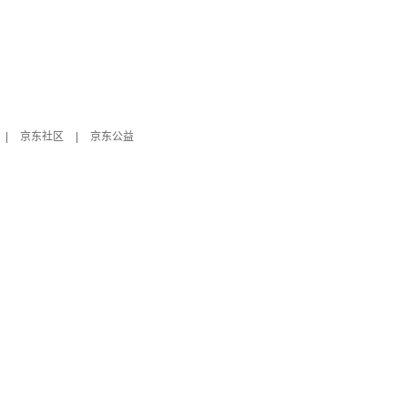
|
京东社区
|
京东公益