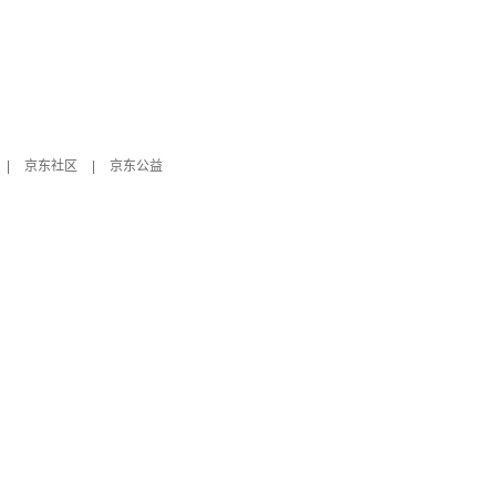
|
京东社区
|
京东公益