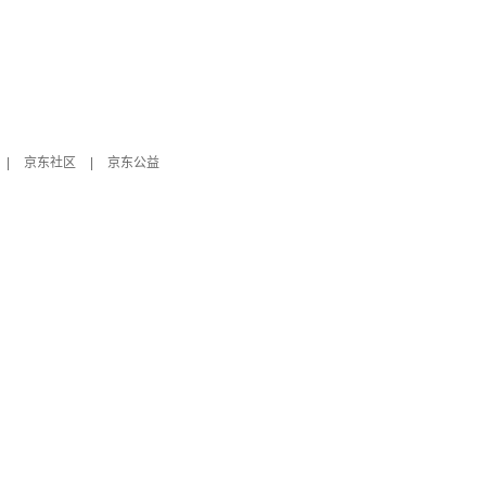
|
京东社区
|
京东公益